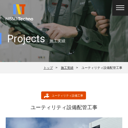
toggl
navig
Projects
施工実績
>
>
トップ
施工実績
ユーティリティ設備配管工事
ユーティリティ設備工事
ユーティリティ設備配管工事